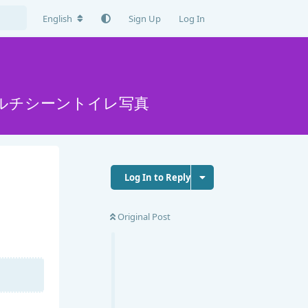
English
Sign Up
Log In
ルチシーントイレ写真
Log In to Reply
Original Post