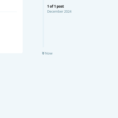
1
of
1
post
December 2024
Now