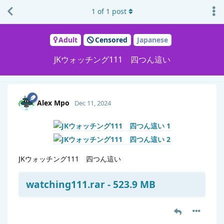
1
of
1
post
Adult
Censored
Japanese
JKウォッチング111 四つん這い
Alex Mpo
Dec 11, 2024
JKウォッチング111 四つん這い
watching111.rar - 523.9 MB