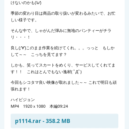
けないのかも(
’ω’
)
季節の変わり目は商品の取り扱いが変わるみたいで、お忙
しい様子です。
そんな中で、しゃがんだ弾みに無地のパンティーがチラ
リ・・・！
良し(;’∀’)このまま作業を続けてくれ。。。っっと もしか
して～～ こっちを見てます？
しかも、笑ってスカートをめくり、サービスしてくれてま
す！！ これはとんでもない逸材( ﾟДﾟ)
今回もシコタマ良い映像が取れました～～ これで明日も頑
張れます！
ハイビジョン
MP4 1920ｘ1080 本編09:24
p1114.rar - 358.2 MB