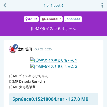
1
of
1
post
Adult
Amateur
Japanese
J〇MPダイスキるりちゃん
太郎 笹田
Oct 22, 2025
J〇MPダイスキるりちゃん
J〇MP Daisuki Ruri-chan
J〇MP 大寿瑠璃酱
5pn8ece0.15218004.rar - 127.0 MB