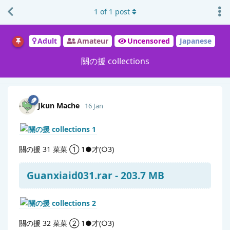
1
of
1
post
Adult
Amateur
Uncensored
Japanese
關の援 collections
Jkun Mache
16 Jan
關の援 31 菜菜 ① 1●才(○3)
Guanxiaid031.rar - 203.7 MB
關の援 32 菜菜 ② 1●才(○3)