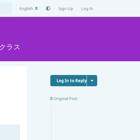
English
Sign Up
Log In
クラス
Log In to Reply
Original Post