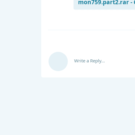
mon759.part2.rar -
Write a Reply...