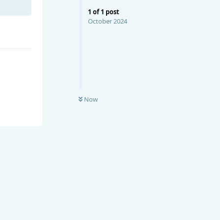
1
of
1
post
October 2024
Now