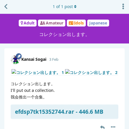
1
of
1
post
Adult
Amateur
Idols
Japanese
コレクション出します。
Kansai Sogai
3 Feb
コレクション出します。
I'll put out a collection.
我会推出一个合集。
efdsp7tk15352744.rar - 446.6 MB