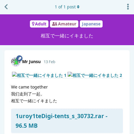
1
of
1
post
Adult
Amateur
Japanese
相互で一緒にイキました
Mr Junsu
13 Feb
We came together
我们走到了一起。
相互で一緒にイキました
1uroy1teDigi-tents_s_30732.rar -
96.5 MB