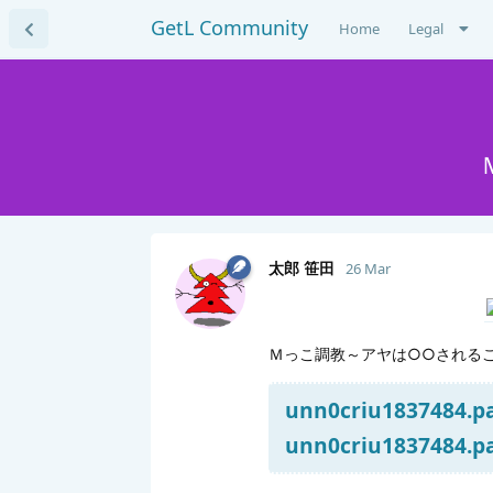
GetL Community
Home
Legal
太郎 笹田
26 Mar
Ｍっこ調教～アヤは○○されるこ
unn0criu1837484.par
unn0criu1837484.par