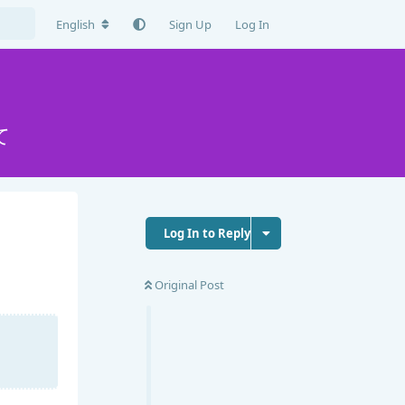
English
Sign Up
Log In
て
Log In to Reply
Original Post