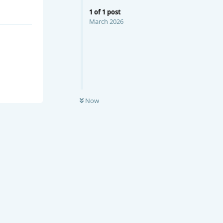
1
of
1
post
March 2026
Now