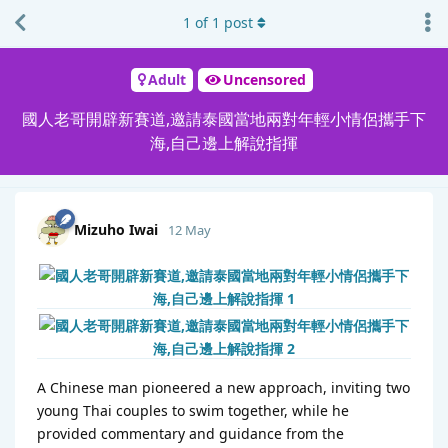
1
of
1
post
Adult
Uncensored
國人老哥開辟新賽道,邀請泰國當地兩對年輕小情侶攜手下
海,自己邊上解說指揮
Mizuho Iwai
12 May
A Chinese man pioneered a new approach, inviting two
young Thai couples to swim together, while he
provided commentary and guidance from the