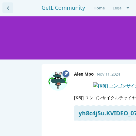
GetL Community
Home
Legal
Alex Mpo
Nov 11, 2024
[KBJ] ユンゴンサイクルチャイ
yh8c4j5u.KVIDEO_07