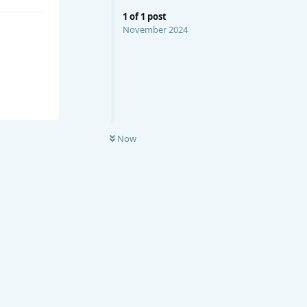
1
of
1
post
November 2024
Now