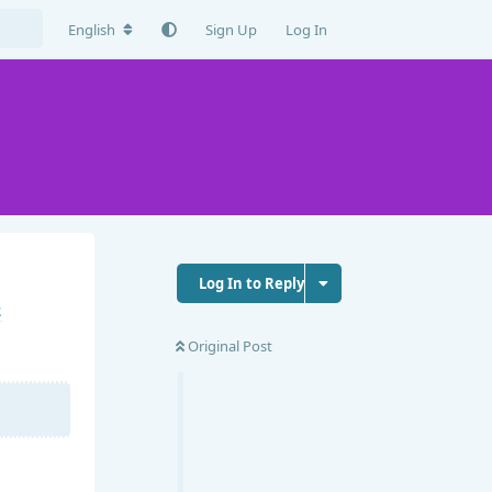
English
Sign Up
Log In
Log In to Reply
Original Post