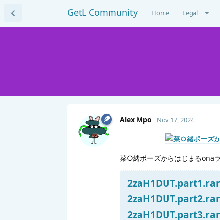
GetL Community
Home
Legal
Alex Mpo
Nov 17, 2024
菜○緒ポーズからはじまるona
2zaH1DUT.part1.rar
2zaH1DUT.part2.rar
2zaH1DUT.part3.rar