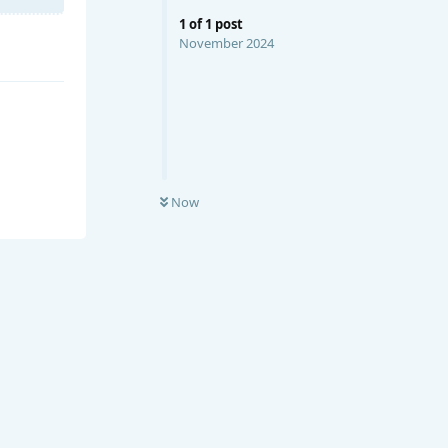
1
of
1
post
November 2024
Now