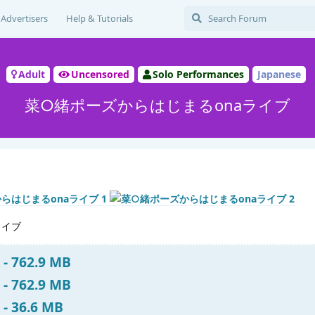
Advertisers
Help & Tutorials
Adult
Uncensored
Solo Performances
Japanese
菜○緒ポーズからはじまるonaライブ
ライブ
 - 762.9 MB
 - 762.9 MB
 - 36.6 MB