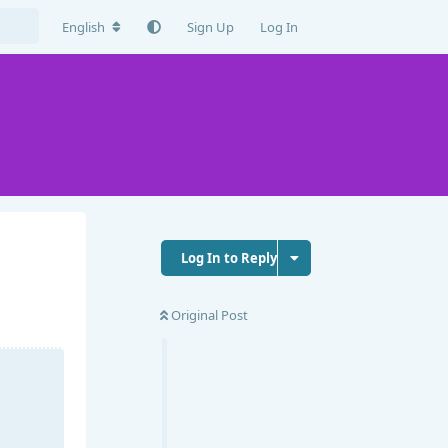
English
Sign Up
Log In
Log In to Reply
Original Post