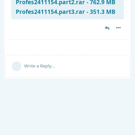
Profes2411154.part2.rar - 762.9 MB
Profes2411154.part3.rar - 351.3 MB
Write a Reply...